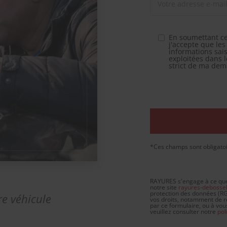
En soumettant ce
j'accepte que les
informations sais
exploitées dans 
strict de ma de
*Ces champs sont obligato
RAYURES s'engage à ce que l
notre site
rayures-debossel
protection des données (RGP
re véhicule
vos droits, notamment de re
par ce formulaire, ou à vou
veuillez consulter notre
pol