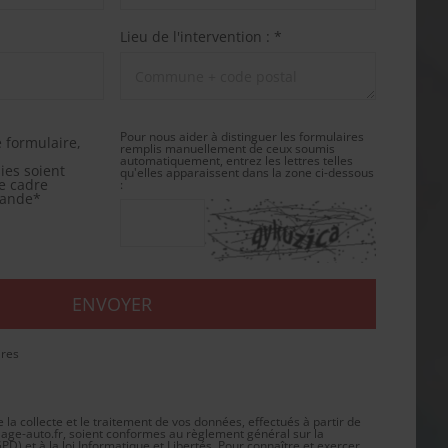
Lieu de l'intervention : *
Pour nous aider à distinguer les formulaires
 formulaire,
remplis manuellement de ceux soumis
automatiquement, entrez les lettres telles
ies soient
qu'elles apparaissent dans la zone ci-dessous
le cadre
:
mande*
ires
a collecte et le traitement de vos données, effectués à partir de
age-auto.fr
, soient conformes au règlement général sur la
D) et à la loi Informatique et Libertés. Pour connaître et exercer