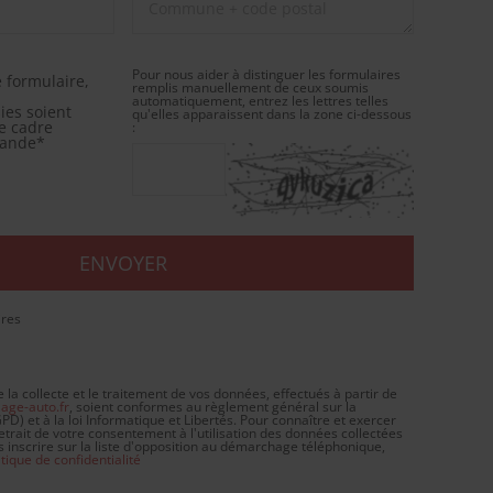
Pour nous aider à distinguer les formulaires
 formulaire,
remplis manuellement de ceux soumis
automatiquement, entrez les lettres telles
ies soient
qu'elles apparaissent dans la zone ci-dessous
le cadre
:
mande*
ires
a collecte et le traitement de vos données, effectués à partir de
age-auto.fr
, soient conformes au règlement général sur la
D) et à la loi Informatique et Libertés. Pour connaître et exercer
trait de votre consentement à l'utilisation des données collectées
s inscrire sur la liste d'opposition au démarchage téléphonique,
itique de confidentialité