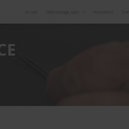
Accueil
Débosselage auto
Prestations
Con
CE