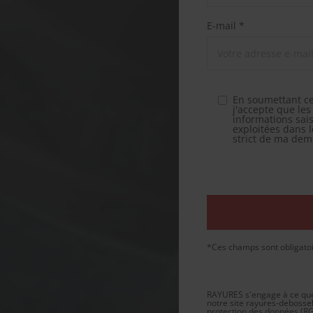
E-mail *
En soumettant ce
j'accepte que les
informations sais
exploitées dans 
strict de ma de
*Ces champs sont obligato
RAYURES s'engage à ce que l
notre site
rayures-debossel
protection des données (RGP